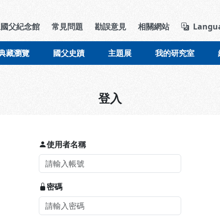
導覽列區塊
立國父紀念館
常見問題
勘誤意見
相關網站
Langu
典藏瀏覽
國父史蹟
主題展
我的研究室
登入
使用者名稱
密碼