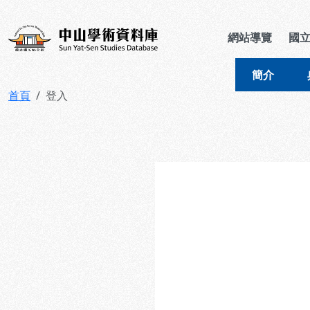
跳到主要內容
:::
:::
中山學術資料庫
網站導覽
國
簡介
首頁
登入