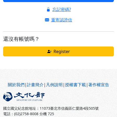
忘記密碼?
重寄認證信
還沒有帳號嗎？
Register
:::
關於我們
|
計畫簡介
|
凡例說明
|
授權書下載
|
著作權宣告
國立國父紀念館地址：11073臺北市信義區仁愛路4段505號
電話：(02)2758-8008 分機 725