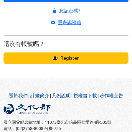
忘記密碼?
重寄認證信
還沒有帳號嗎？
Register
:::
關於我們
|
計畫簡介
|
凡例說明
|
授權書下載
|
著作權宣告
國立國父紀念館地址：11073臺北市信義區仁愛路4段505號
電話：(02)2758-8008 分機 725