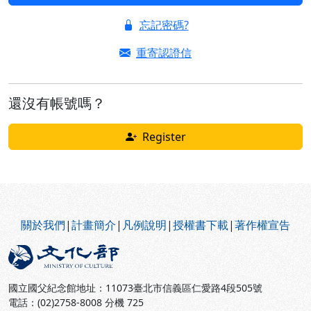
忘記密碼?
重寄認證信
還沒有帳號嗎？
Register
:::
關於我們
|
計畫簡介
|
凡例說明
|
授權書下載
|
著作權宣告
國立國父紀念館地址：11073臺北市信義區仁愛路4段505號
電話：(02)2758-8008 分機 725