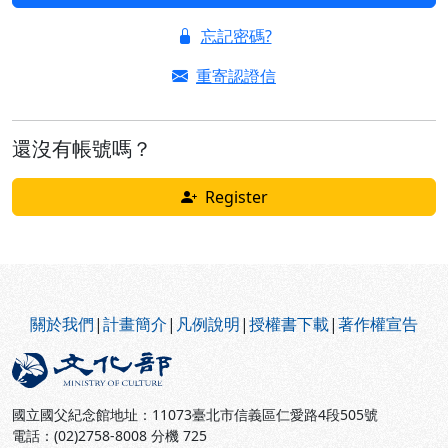
忘記密碼?
重寄認證信
還沒有帳號嗎？
Register
:::
關於我們
|
計畫簡介
|
凡例說明
|
授權書下載
|
著作權宣告
國立國父紀念館地址：11073臺北市信義區仁愛路4段505號
電話：(02)2758-8008 分機 725