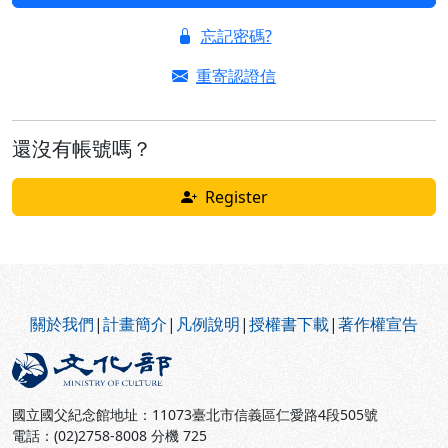
忘記密碼?
重寄認證信
還沒有帳號嗎？
Register
:::
關於我們
|
計畫簡介
|
凡例說明
|
授權書下載
|
著作權宣告
國立國父紀念館地址：11073臺北市信義區仁愛路4段505號
電話：(02)2758-8008 分機 725