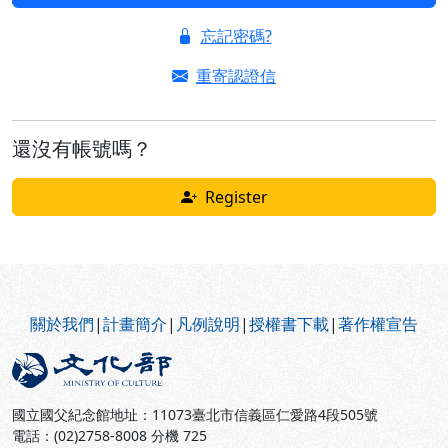
忘記密碼?
重寄認證信
還沒有帳號嗎？
Register
:::
關於我們
|
計畫簡介
|
凡例說明
|
授權書下載
|
著作權宣告
國立國父紀念館地址：11073臺北市信義區仁愛路4段505號
電話：(02)2758-8008 分機 725