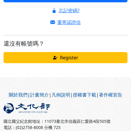
忘記密碼?
重寄認證信
還沒有帳號嗎？
Register
:::
關於我們
|
計畫簡介
|
凡例說明
|
授權書下載
|
著作權宣告
國立國父紀念館地址：11073臺北市信義區仁愛路4段505號
電話：(02)2758-8008 分機 725