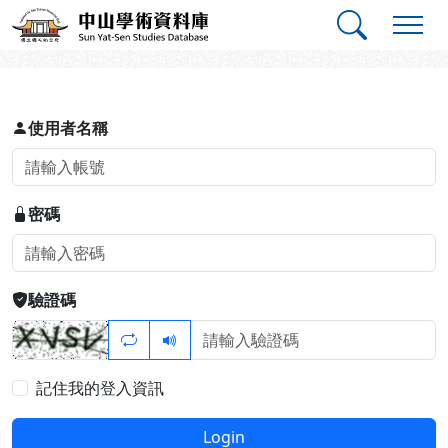
跳到主要內容
:::
:::
中山學術資料庫
登入
使用者名稱
密碼
驗證碼
記住我的登入資訊
Login