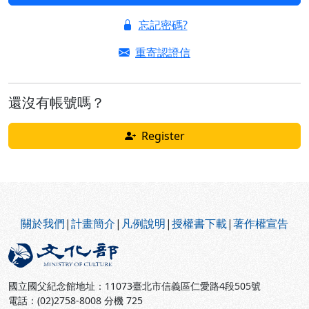
忘記密碼?
重寄認證信
還沒有帳號嗎？
Register
:::
關於我們
|
計畫簡介
|
凡例說明
|
授權書下載
|
著作權宣告
國立國父紀念館地址：11073臺北市信義區仁愛路4段505號
電話：(02)2758-8008 分機 725