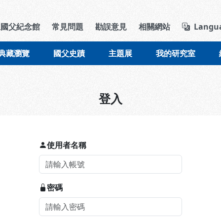
導覽列區塊
立國父紀念館
常見問題
勘誤意見
相關網站
Langu
典藏瀏覽
國父史蹟
主題展
我的研究室
登入
使用者名稱
密碼