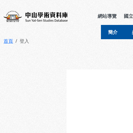
跳到主要內容
:::
:::
中山學術資料庫
網站導覽
國
簡介
首頁
登入