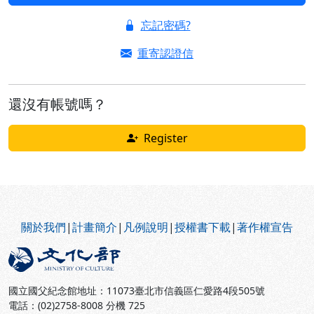
忘記密碼?
重寄認證信
還沒有帳號嗎？
Register
:::
關於我們
|
計畫簡介
|
凡例說明
|
授權書下載
|
著作權宣告
國立國父紀念館地址：11073臺北市信義區仁愛路4段505號
電話：(02)2758-8008 分機 725