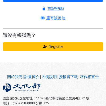
忘記密碼?
重寄認證信
還沒有帳號嗎？
Register
:::
關於我們
|
計畫簡介
|
凡例說明
|
授權書下載
|
著作權宣告
國立國父紀念館地址：11073臺北市信義區仁愛路4段505號
電話：(02)2758-8008 分機 725