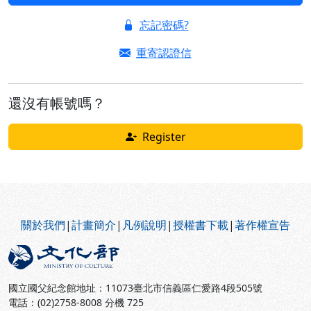
忘記密碼?
重寄認證信
還沒有帳號嗎？
Register
:::
關於我們
|
計畫簡介
|
凡例說明
|
授權書下載
|
著作權宣告
國立國父紀念館地址：11073臺北市信義區仁愛路4段505號
電話：(02)2758-8008 分機 725