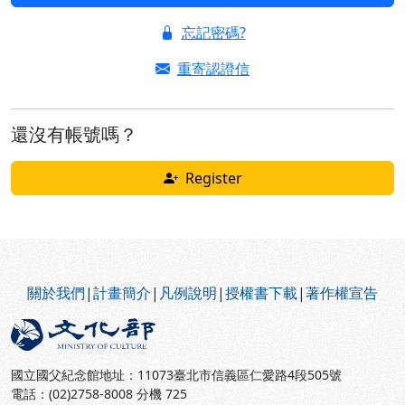
忘記密碼?
重寄認證信
還沒有帳號嗎？
Register
:::
關於我們
|
計畫簡介
|
凡例說明
|
授權書下載
|
著作權宣告
國立國父紀念館地址：11073臺北市信義區仁愛路4段505號
電話：(02)2758-8008 分機 725