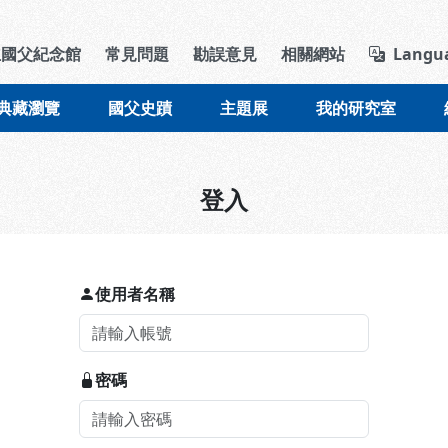
導覽列區塊
立國父紀念館
常見問題
勘誤意見
相關網站
Langu
典藏瀏覽
國父史蹟
主題展
我的研究室
登入
使用者名稱
密碼