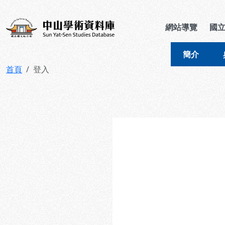
跳到主要內容
:::
:::
中山學術資料庫
網站導覽
國
簡介
首頁
登入