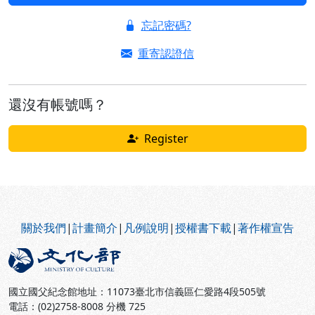
忘記密碼?
重寄認證信
還沒有帳號嗎？
Register
:::
關於我們
|
計畫簡介
|
凡例說明
|
授權書下載
|
著作權宣告
國立國父紀念館地址：11073臺北市信義區仁愛路4段505號
電話：(02)2758-8008 分機 725