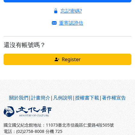
忘記密碼?
重寄認證信
還沒有帳號嗎？
Register
:::
關於我們
|
計畫簡介
|
凡例說明
|
授權書下載
|
著作權宣告
國立國父紀念館地址：11073臺北市信義區仁愛路4段505號
電話：(02)2758-8008 分機 725