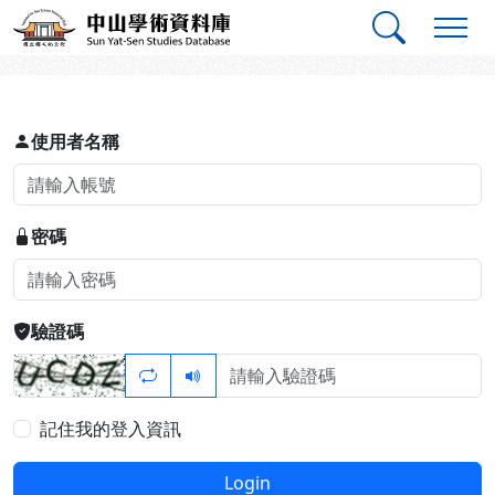
跳到主要內容
:::
:::
中山學術資料庫
登入
使用者名稱
密碼
驗證碼
記住我的登入資訊
Login