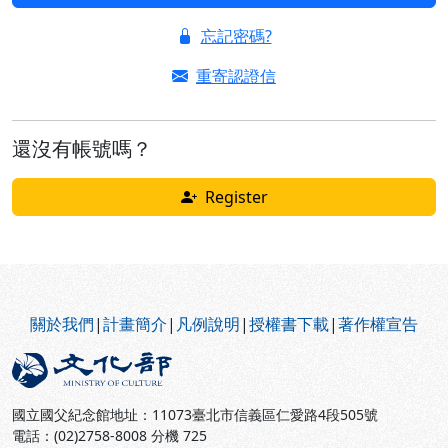
忘記密碼?
重寄認證信
還沒有帳號嗎？
Register
:::
關於我們
|
計畫簡介
|
凡例說明
|
授權書下載
|
著作權宣告
國立國父紀念館地址：11073臺北市信義區仁愛路4段505號
電話：(02)2758-8008 分機 725