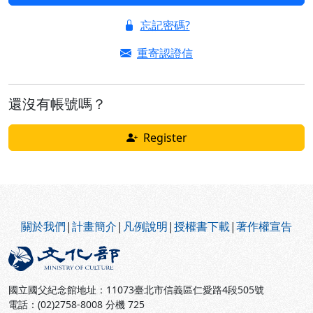
忘記密碼?
重寄認證信
還沒有帳號嗎？
Register
:::
關於我們
|
計畫簡介
|
凡例說明
|
授權書下載
|
著作權宣告
國立國父紀念館地址：11073臺北市信義區仁愛路4段505號
電話：(02)2758-8008 分機 725