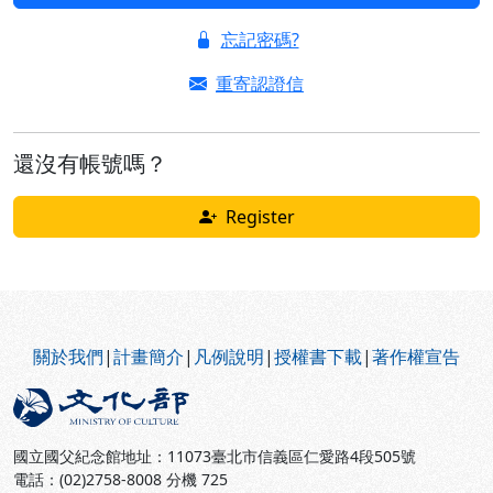
忘記密碼?
重寄認證信
還沒有帳號嗎？
Register
:::
關於我們
|
計畫簡介
|
凡例說明
|
授權書下載
|
著作權宣告
國立國父紀念館地址：11073臺北市信義區仁愛路4段505號
電話：(02)2758-8008 分機 725