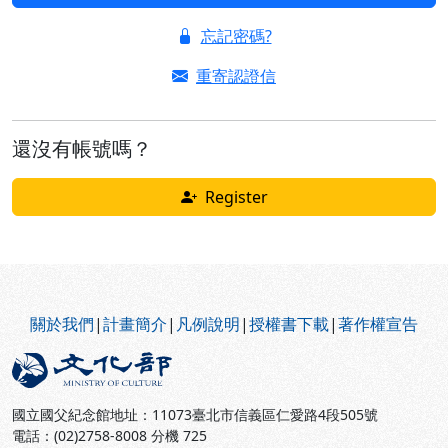
忘記密碼?
重寄認證信
還沒有帳號嗎？
Register
:::
關於我們
|
計畫簡介
|
凡例說明
|
授權書下載
|
著作權宣告
國立國父紀念館地址：11073臺北市信義區仁愛路4段505號
電話：(02)2758-8008 分機 725