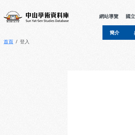
跳到主要內容
:::
:::
中山學術資料庫
網站導覽
國
簡介
首頁
登入