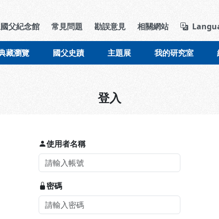
導覽列區塊
立國父紀念館
常見問題
勘誤意見
相關網站
Langu
典藏瀏覽
國父史蹟
主題展
我的研究室
登入
使用者名稱
密碼