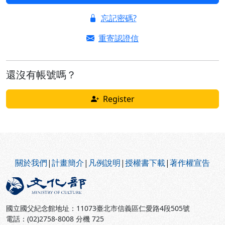
忘記密碼?
重寄認證信
還沒有帳號嗎？
Register
:::
關於我們
|
計畫簡介
|
凡例說明
|
授權書下載
|
著作權宣告
國立國父紀念館地址：11073臺北市信義區仁愛路4段505號
電話：(02)2758-8008 分機 725