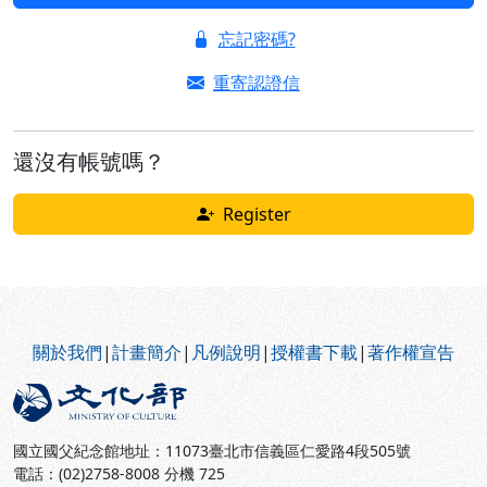
忘記密碼?
重寄認證信
還沒有帳號嗎？
Register
:::
關於我們
|
計畫簡介
|
凡例說明
|
授權書下載
|
著作權宣告
國立國父紀念館地址：11073臺北市信義區仁愛路4段505號
電話：(02)2758-8008 分機 725