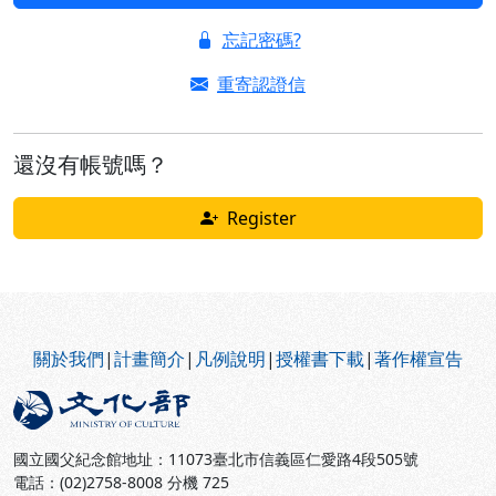
忘記密碼?
重寄認證信
還沒有帳號嗎？
Register
:::
關於我們
|
計畫簡介
|
凡例說明
|
授權書下載
|
著作權宣告
國立國父紀念館地址：11073臺北市信義區仁愛路4段505號
電話：(02)2758-8008 分機 725