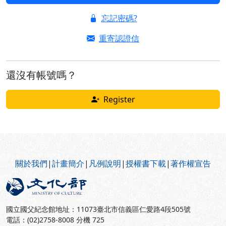
忘記密碼?
重寄認證信
還沒有帳號嗎？
Register
:::
關於我們
|
計畫簡介
|
凡例說明
|
授權書下載
|
著作權宣告
國立國父紀念館地址：11073臺北市信義區仁愛路4段505號
電話：(02)2758-8008 分機 725