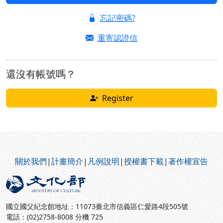
忘記密碼?
重寄認證信
還沒有帳號嗎？
Register
:::
關於我們
|
計畫簡介
|
凡例說明
|
授權書下載
|
著作權宣告
國立國父紀念館地址：11073臺北市信義區仁愛路4段505號
電話：(02)2758-8008 分機 725