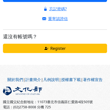
忘記密碼?
重寄認證信
還沒有帳號嗎？
Register
:::
關於我們
|
計畫簡介
|
凡例說明
|
授權書下載
|
著作權宣告
國立國父紀念館地址：11073臺北市信義區仁愛路4段505號
電話：(02)2758-8008 分機 725