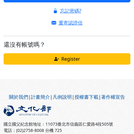
忘記密碼?
重寄認證信
還沒有帳號嗎？
Register
:::
關於我們
|
計畫簡介
|
凡例說明
|
授權書下載
|
著作權宣告
國立國父紀念館地址：11073臺北市信義區仁愛路4段505號
電話：(02)2758-8008 分機 725