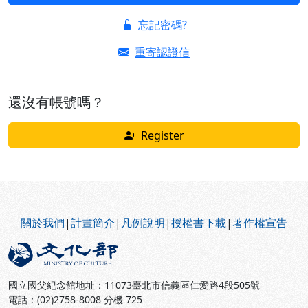
忘記密碼?
重寄認證信
還沒有帳號嗎？
Register
:::
關於我們
|
計畫簡介
|
凡例說明
|
授權書下載
|
著作權宣告
國立國父紀念館地址：11073臺北市信義區仁愛路4段505號
電話：(02)2758-8008 分機 725