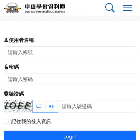
跳到主要內容
:::
:::
中山學術資料庫
登入
使用者名稱
密碼
驗證碼
記住我的登入資訊
Login