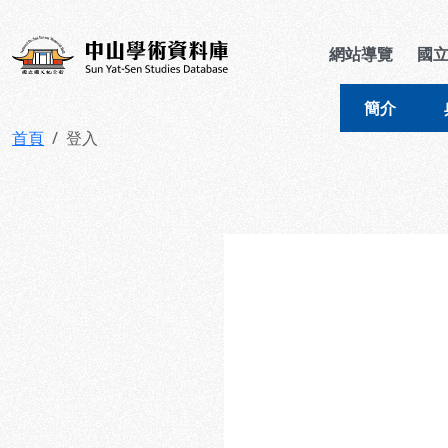
跳到主要內容
:::
:::
中山學術資料庫
網站導覽
國
簡介
首頁
登入