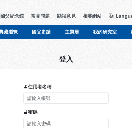
導覽列區塊
立國父紀念館
常見問題
勘誤意見
相關網站
Langu
典藏瀏覽
國父史蹟
主題展
我的研究室
登入
使用者名稱
密碼