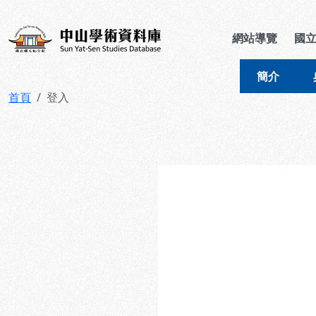
跳到主要內容
:::
:::
中山學術資料庫
網站導覽
國
簡介
首頁
登入