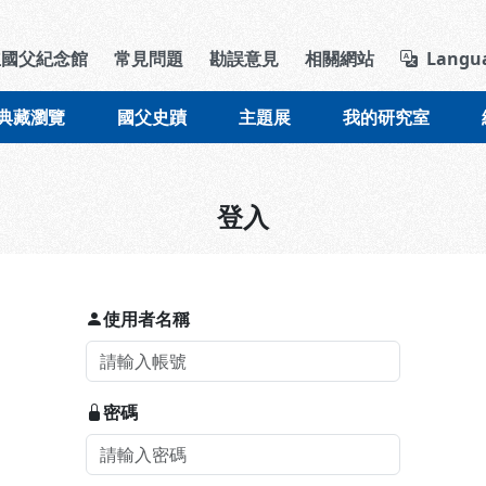
導覽列區塊
立國父紀念館
常見問題
勘誤意見
相關網站
Langu
典藏瀏覽
國父史蹟
主題展
我的研究室
登入
使用者名稱
密碼