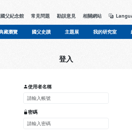
導覽列區塊
立國父紀念館
常見問題
勘誤意見
相關網站
Langu
典藏瀏覽
國父史蹟
主題展
我的研究室
登入
使用者名稱
密碼