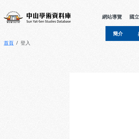
跳到主要內容
:::
:::
中山學術資料庫
網站導覽
國
簡介
首頁
登入