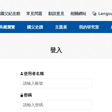
導覽列區塊
立國父紀念館
常見問題
勘誤意見
相關網站
Langu
典藏瀏覽
國父史蹟
主題展
我的研究室
登入
使用者名稱
密碼