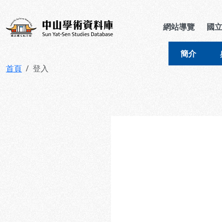
跳到主要內容
:::
:::
中山學術資料庫
網站導覽
國
簡介
首頁
登入