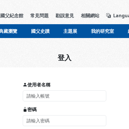
導覽列區塊
立國父紀念館
常見問題
勘誤意見
相關網站
Langu
典藏瀏覽
國父史蹟
主題展
我的研究室
登入
使用者名稱
密碼