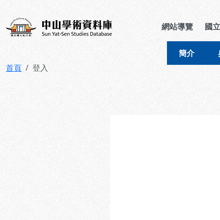
跳到主要內容
:::
:::
中山學術資料庫
網站導覽
國
簡介
首頁
登入