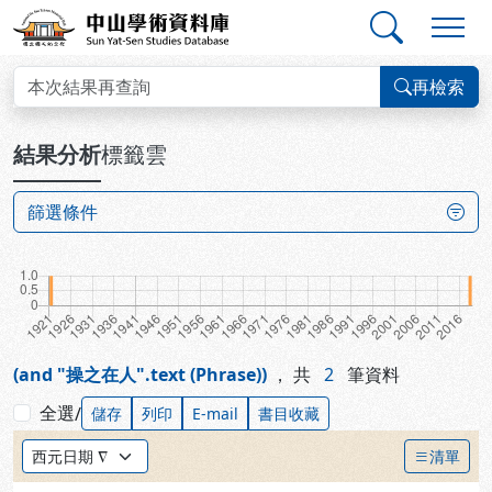
跳到主要內容
:::
:::
中山學術資料庫
查詢結果
再檢索
:::
結果分析
標籤雲
篩選條件
(and "操之在人".text (Phrase))
，
共
2
筆資料
全選
/
儲存
列印
E-mail
書目收藏
排序方式：
清單