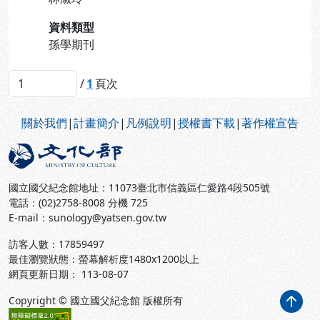
資料類型
孫學期刊
/
1
頁次
:::
關於我們
|
計畫簡介
|
凡例說明
|
授權書下載
|
著作權宣告
國立國父紀念館地址：11073臺北市信義區仁愛路4段505號
電話：(02)2758-8008 分機 725
E-mail：sunology@yatsen.gov.tw
訪客人數：
17859497
最佳瀏覽狀態：螢幕解析度1480x1200以上
網頁更新日期： 113-08-07
Copyright © 國立國父紀念館 版權所有