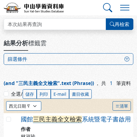
跳到主要內容
:::
:::
中山學術資料庫
查詢結果
再檢索
:::
結果分析
標籤雲
篩選條件
(and "三民主義全文檢索".text (Phrase))
，
共
1
筆資料
全選
/
儲存
列印
E-mail
書目收藏
排序方式：
清單
國館
三
民
主
義
全
文
檢
索
系統暨電子書啟用
勾選
作者
林淑玲