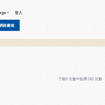
age
登入
網路書城
下載
0
次數
點擊
282
次數