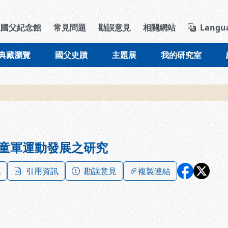
導覽列區塊
立國父紀念館
常見問題
勘誤意見
相關網站
Langu
典藏瀏覽
國父史蹟
主題展
我的研究室
童軍運動發展之研究
記
引用資訊
勘誤意見
複製連結