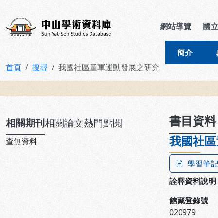
跳到主要內容
:::
:::
中山學術資料庫
網站導覽
國
簡介
首頁
搜尋
我國社區童軍運動發展之研究
:::
書目資料
相關期刊
相關論文
熱門點閱
我國社區
查無資料
學習筆
詮釋資料說明
館藏登錄號
020979