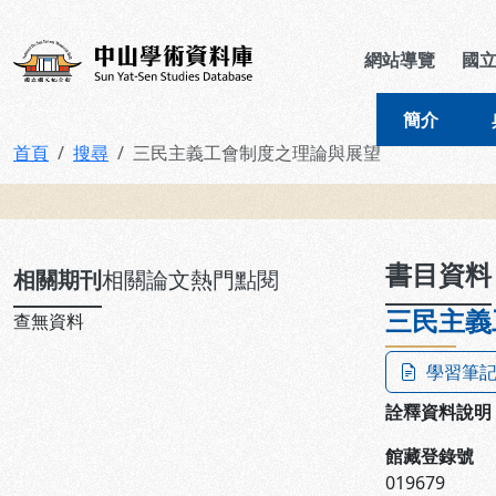
跳到主要內容
:::
:::
中山學術資料庫
網站導覽
國
簡介
首頁
搜尋
三民主義工會制度之理論與展望
:::
書目資料
相關期刊
相關論文
熱門點閱
三民主義
查無資料
學習筆
詮釋資料說明
館藏登錄號
019679