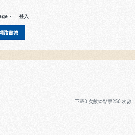
age
登入
網路書城
下載
0
次數
點擊
256
次數