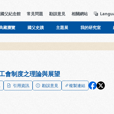
導覽列區塊
立國父紀念館
常見問題
勘誤意見
相關網站
Langu
典藏瀏覽
國父史蹟
主題展
我的研究室
工會制度之理論與展望
記
引用資訊
勘誤意見
複製連結