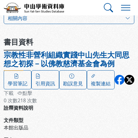
跳到主要內容
:::
:::
中山學術資料庫
:::
相關內容
書目資料
宗教性非營利組織實踐中山先生大同思
想之初探－以佛教慈濟基金會為例
學習筆記
引用資訊
勘誤意見
複製連結
下載
點擊
0
次數
218
次數
詮釋資料說明
文件類型
本館出版品