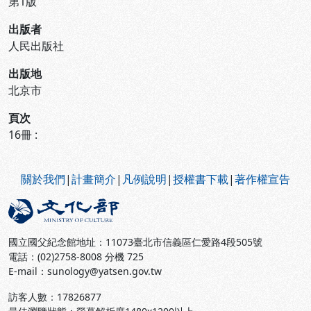
第1版
出版者
人民出版社
出版地
北京市
頁次
16冊 :
:::
關於我們
|
計畫簡介
|
凡例說明
|
授權書下載
|
著作權宣告
國立國父紀念館地址：11073臺北市信義區仁愛路4段505號
電話：(02)2758-8008 分機 725
E-mail：sunology@yatsen.gov.tw
訪客人數：
17826877