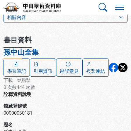
跳到主要內容
:::
:::
中山學術資料庫
:::
相關內容
書目資料
孫中山全集
學習筆記
引用資訊
勘誤意見
複製連結
下載
點擊
0
次數
444
次數
詮釋資料說明
館藏登錄號
00000050181
題名