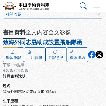
跳到主要內容
:::
:::
中山學術資料庫
:::
相關內容
書目資料
全文內容
全文影像
致海外同志勗助成設置飛船隊函
學習筆記
引用資訊
勘誤意見
複製連結
下載
點擊
4
次數
324
次數
詮釋資料說明
題名
致海外同志勗助成設置飛船隊函
生平歷程