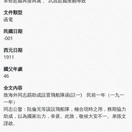
革命起義再接再厲
、
武昌起義推翻專政
文件類型
函電
民國日期
-001
西元日期
1911
國父年歲
46
全文內容
致海外同志勗助成設置飛船隊函(註一) 民前一年（一九一
一年）
同志公鑒：阮倫兄等謀設飛船隊，極合現時之用，務期協力
助成，以為國家出力，幸甚。此致，敬候大安不一。弟孫文
謹啟。