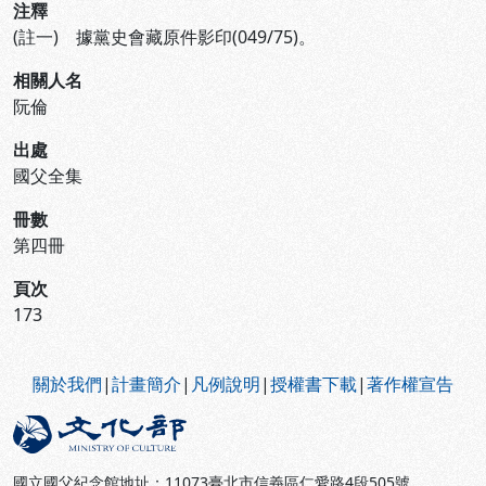
注釋
(註一) 據黨史會藏原件影印(049/75)。
相關人名
阮倫
出處
國父全集
冊數
第四冊
頁次
173
:::
關於我們
|
計畫簡介
|
凡例說明
|
授權書下載
|
著作權宣告
國立國父紀念館地址：11073臺北市信義區仁愛路4段505號